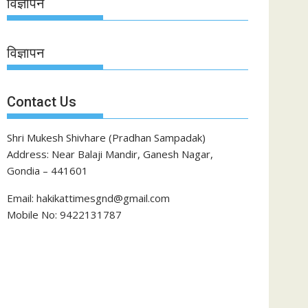
विज्ञापन
विज्ञापन
Contact Us
Shri Mukesh Shivhare (Pradhan Sampadak)
Address: Near Balaji Mandir, Ganesh Nagar,
Gondia – 441601
Email: hakikattimesgnd@gmail.com
Mobile No: 9422131787