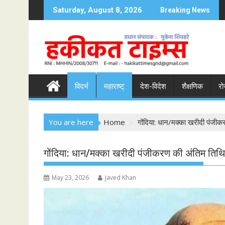
S
Saturday, August 8, 2026
Breaking News
k
i
p
t
o
c
विदर्भ
महाराष्ट्
देश-विदेश
शैक्षणिक
रो
o
n
t
You are here
Home
गोंदिया: धान/मक्का खरीदी पंजी
e
n
t
गोंदिया: धान/मक्का खरीदी पंजीकरण की अंतिम तिथ
May 23, 2026
Javed Khan