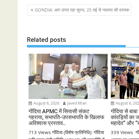
b
t
l
s
e
P
GONDIA: आग उगल रहा सूरज, 25 मई से नवतपा की दस्तक
o
e
A
o
o
r
p
s
k
p
t
Related posts
n
a
v
i
g
a
t
i
August 6, 2026
Javed Khan
August 6, 20
o
गोंदिया APMC में सियासी संकट
गोंदिया से बाबा
n
गहराया, सभापति-उपसभापति के खिलाफ
कांवड़ियों का 
अविश्वास प्रस्ताव..
महादेव” और “
713 Views गोंदिया (विशेष प्रतिनिधि): गोंदिया
339 Views गोंद