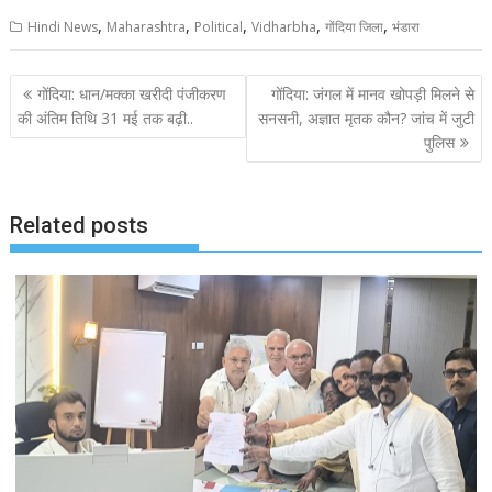
a
w
m
h
h
,
,
,
,
,
c
i
a
a
a
Hindi News
Maharashtra
Political
Vidharbha
गोंदिया जिला
भंडारा
e
t
i
t
r
b
t
l
s
e
P
गोंदिया: धान/मक्का खरीदी पंजीकरण
गोंदिया: जंगल में मानव खोपड़ी मिलने से
o
e
A
o
की अंतिम तिथि 31 मई तक बढ़ी..
सनसनी, अज्ञात मृतक कौन? जांच में जुटी
o
r
p
पुलिस
s
k
p
t
n
Related posts
a
v
i
g
a
t
i
o
n