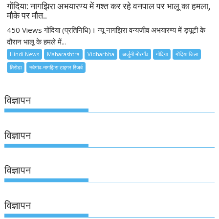
गोंदिया: नागझिरा अभयारण्य में गश्त कर रहे वनपाल पर भालू का हमला,
मौके पर मौत..
450 Views गोंदिया (प्रतिनिधि)। न्यू नागझिरा वन्यजीव अभयारण्य में ड्यूटी के
दौरान भालू के हमले में...
Hindi News
Maharashtra
Vidharbha
अर्जुनी मोरगाँव
गोंदिया
गोंदिया जिला
तिरोडा
नवेगांव-नागझिरा टाइगर रिजर्व
विज्ञापन
विज्ञापन
विज्ञापन
विज्ञापन