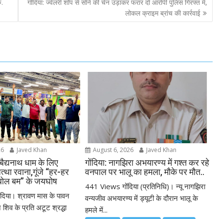
ु.
गोंदिया: ज्वेलरी शॉप से सोने की चेन उड़ाकर फरार दो आरोपी पुलिस गिरफ्त में,
लोकल क्राइम ब्रांच की कार्रवाई
26
Javed Khan
August 6, 2026
Javed Khan
 बैद्यनाथ धाम के लिए
गोंदिया: नागझिरा अभयारण्य में गश्त कर रहे
जत्था रवाना,गूंजे “हर-हर
वनपाल पर भालू का हमला, मौके पर मौत..
बोल बम” के जयघोष
441 Views गोंदिया (प्रतिनिधि)। न्यू नागझिरा
िया। श्रावण मास के पावन
वन्यजीव अभयारण्य में ड्यूटी के दौरान भालू के
िव के प्रति अटूट श्रद्धा
हमले में...