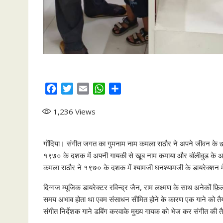
F
T
E
W
S
a
w
m
h
h
1,236
Views
c
i
a
a
a
e
t
i
t
r
b
t
l
s
e
गोंदिया। संगीत जगत का गुमनाम नाम कमला राठौर ने अपने जीवन के ७२ व
o
e
A
१९७० के दशक में अपनी गायकी से खूब नाम कमाया और बॉलीवुड के अने
o
r
p
कमला राठौर ने १९७० के दशक में श्यामजी घनश्यामजी के डायरेक्शन म
k
p
दिग्गज म्यूजिक डायरेक्टर रविन्द्र जैन, राम लक्ष्मण के साथ अनेकों फ़िल
समय अभाव होता था एवम संसाधन सीमित होने के कारण एक गाने को तैया
संगीत निर्देशक गाने डबिंग करवाके मुख्य गायक को भेज कर संगीत की त