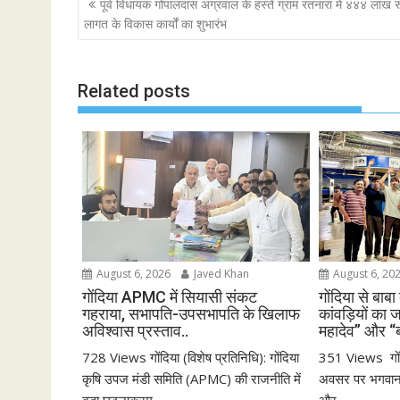
P
पूर्व विधायक गोपालदास अग्रवाल के हस्ते ग्राम रतनारा में ४४४ लाख र
o
e
A
o
लागत के विकास कार्यों का शुभारंभ
o
r
p
s
k
p
t
Related posts
n
a
v
i
g
a
t
i
August 6, 2026
Javed Khan
August 6, 20
o
गोंदिया APMC में सियासी संकट
गोंदिया से बाबा
n
गहराया, सभापति-उपसभापति के खिलाफ
कांवड़ियों का 
अविश्वास प्रस्ताव..
महादेव” और “
728 Views गोंदिया (विशेष प्रतिनिधि): गोंदिया
351 Views गोंद
कृषि उपज मंडी समिति (APMC) की राजनीति में
अवसर पर भगवान श
बड़ा घटनाक्रम...
और...