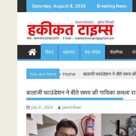
S
Saturday, August 8, 2026
Breaking News
k
i
p
t
o
c
विदर्भ
महाराष्ट्
देश-विदेश
शैक्षणिक
रो
o
n
t
You are here
Home
बालाजी फाउंडेशन ने बीते समय क
e
n
t
बालाजी फाउंडेशन ने बीते समय की गायिका कमला रा
July 21, 2024
Javed Khan