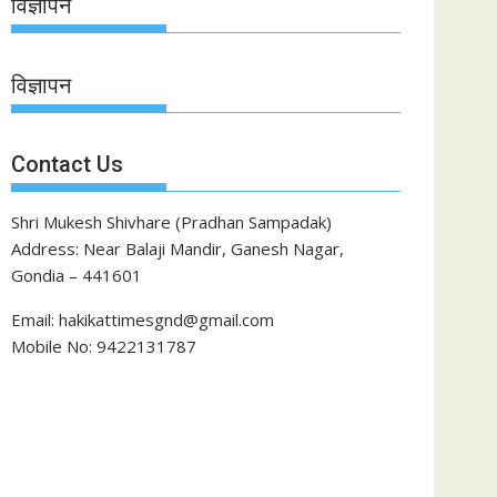
विज्ञापन
विज्ञापन
Contact Us
Shri Mukesh Shivhare (Pradhan Sampadak)
Address: Near Balaji Mandir, Ganesh Nagar,
Gondia – 441601
Email: hakikattimesgnd@gmail.com
Mobile No: 9422131787