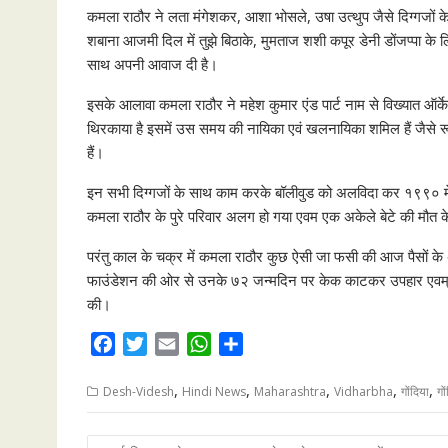
कमला राठौर ने लता मंगेशकर, आशा भोसले, उषा उत्थुप जैसे दिग्गजों क
शबाना आजमी दिल में तुझे बिठाके, मुमताज शशी कपूर डेनी डोंजप्पा के लि
साथ अपनी आवाज दी है।
इसके आलावा कमला राठौर ने महेश कुमार एंड पार्ट नाम से विख्यात ऑर्के
थिरकाया है इसमें उस समय की नायिका एवं खलनायिका शमिल हैं जैसे रूपाल
हैं।
इन सभी दिग्गजों के साथ काम करके बॉलीवुड को अलविदा कर १९९० में ग
कमला राठौर के पुरे परिवार अलग हो गया एवम एक अकेले बेटे की मौत क
परंतु काल के चक्र में कमला राठौर कुछ ऐसी जा फसी की आज पैसों के अ
फाउंडेशन की ओर से उनके ७२ जन्मदिन पर केक काटकर उपहार एवम्
की।
F
T
E
W
S
a
w
m
h
h
,
,
,
,
,
c
i
a
a
a
Desh-Videsh
Hindi News
Maharashtra
Vidharbha
गोंदिया
गो
e
t
i
t
r
b
t
l
s
e