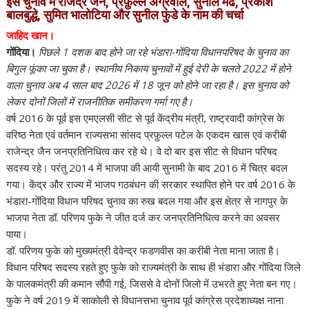
इस चुनाव में राजेंद्र जैन, प्रफ़ुल्ल अग्रवाल, सुनील मेंढे, प्रकाश
b
t
l
s
e
बालबुद्धे, सुमित भालोटिया और सुनील फुंडे के नाम की चर्चा
o
e
A
जाहिद खान।
o
r
p
गोंदिया।
पिछले 1 दशक बाद होने जा रहे भंडारा-गोंदिया विधानपरिषद के चुनाव का
k
p
बिगुल फूंका जा चुका है। स्थानीय निकाय चुनावों में हुई देरी के चलते 2022 में होने
वाला चुनाव अब 4 साल बाद 2026 में 18 जून को होने जा रहा है। इस चुनाव को
लेकर दोनों जिलों में राजनीतिक समीकरण गर्मा गए है।
वर्ष 2016 के पूर्व इस एमएलसी सीट से पूर्व केंद्रीय मंत्री, राष्ट्रवादी कांग्रेस के
वरिष्ठ नेता एवं वर्तमान राज्यसभा सांसद प्रफ़ुल्ल पटेल के एकदम खास एवं करीबी
राजेन्द्र जैन जनप्रतिनिधित्व कर रहे थे। वे दो बार इस सीट से विधान परिषद
सदस्य रहे। परंतु 2014 में भाजपा की आयी सुनामी के बाद 2016 में चित्र बदल
गया। केंद्र और राज्य में भाजप गठबंधन की सरकार स्थापित होने पर वर्ष 2016 के
भंडारा-गोंदिया विधान परिषद चुनाव का रुख बदल गया और इस क्षेत्र से नागपुर के
भाजपा नेता डॉ. परिणय फुके ने जीत दर्ज कर जनप्रतिनिधित्व करने का अवसर
पाया।
डॉ. परिणय फुके को मुख्यमंत्री देवेन्द्र फडणवीस का करीबी नेता माना जाता है।
विधान परिषद सदस्य रहते हुए फुके को राज्यमंत्री के साथ ही भंडारा और गोंदिया जिले
के पालकमंत्री की कमान सौंपी गई, जिससे वे दोनों जिलो में उभरते हुए नेता बन गए।
फुके ने वर्ष 2019 में साकोली से विधानसभा चुनाव पूर्व कांग्रेस प्रदेशाध्यक्ष नाना