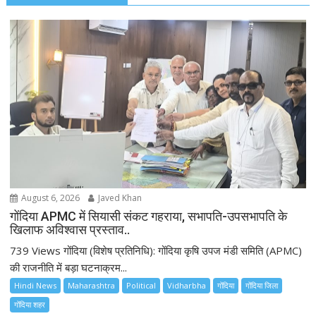
i
g
a
t
i
o
n
August 6, 2026
Javed Khan
गोंदिया APMC में सियासी संकट गहराया, सभापति-उपसभापति के
खिलाफ अविश्वास प्रस्ताव..
739 Views गोंदिया (विशेष प्रतिनिधि): गोंदिया कृषि उपज मंडी समिति (APMC)
की राजनीति में बड़ा घटनाक्रम...
Hindi News
Maharashtra
Political
Vidharbha
गोंदिया
गोंदिया जिला
गोंदिया शहर