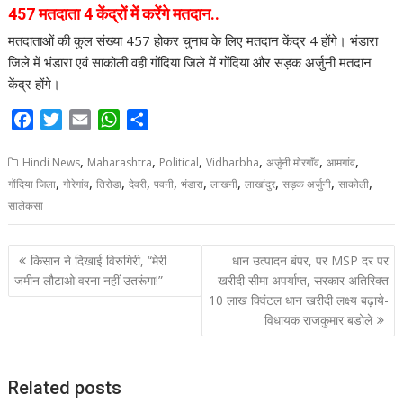
457 मतदाता 4 केंद्रों में करेंगे मतदान..
मतदाताओं की कुल संख्या 457 होकर चुनाव के लिए मतदान केंद्र 4 होंगे। भंडारा
जिले में भंडारा एवं साकोली वही गोंदिया जिले में गोंदिया और सड़क अर्जुनी मतदान
केंद्र होंगे।
F
T
E
W
S
a
w
m
h
h
,
,
,
,
,
,
c
i
a
a
a
Hindi News
Maharashtra
Political
Vidharbha
अर्जुनी मोरगाँव
आमगांव
,
,
,
,
,
,
,
,
,
,
e
t
i
t
r
गोंदिया जिला
गोरेगांव
तिरोडा
देवरी
पवनी
भंडारा
लाखनी
लाखांदुर
सड़क अर्जुनी
साकोली
b
t
l
s
e
सालेकसा
o
e
A
o
r
p
P
किसान ने दिखाई विरुगिरी, “मेरी
धान उत्पादन बंपर, पर MSP दर पर
k
p
o
जमीन लौटाओ वरना नहीं उतरूंगा!”
खरीदी सीमा अपर्याप्त, सरकार अतिरिक्त
10 लाख क्विंटल धान खरीदी लक्ष्य बढ़ाये-
s
विधायक राजकुमार बडोले
t
n
a
Related posts
v