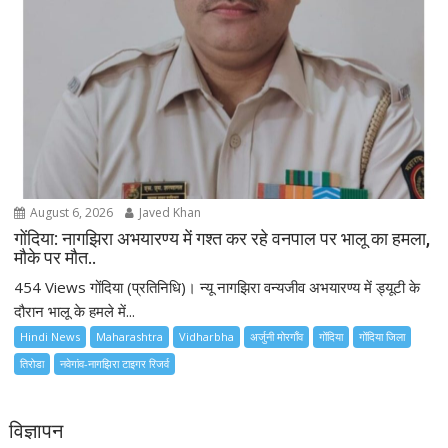
August 6, 2026
Javed Khan
गोंदिया: नागझिरा अभयारण्य में गश्त कर रहे वनपाल पर भालू का हमला,
मौके पर मौत..
454 Views गोंदिया (प्रतिनिधि)। न्यू नागझिरा वन्यजीव अभयारण्य में ड्यूटी के
दौरान भालू के हमले में...
Hindi News
Maharashtra
Vidharbha
अर्जुनी मोरगाँव
गोंदिया
गोंदिया जिला
तिरोडा
नवेगांव-नागझिरा टाइगर रिजर्व
विज्ञापन