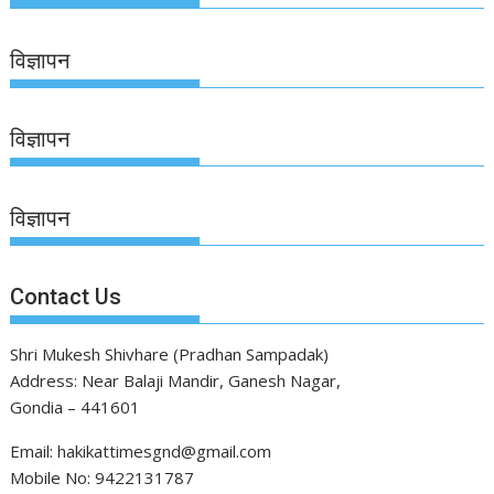
विज्ञापन
विज्ञापन
विज्ञापन
Contact Us
Shri Mukesh Shivhare (Pradhan Sampadak)
Address: Near Balaji Mandir, Ganesh Nagar,
Gondia – 441601
Email: hakikattimesgnd@gmail.com
Mobile No: 9422131787