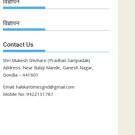
विज्ञापन
विज्ञापन
Contact Us
Shri Mukesh Shivhare (Pradhan Sampadak)
Address: Near Balaji Mandir, Ganesh Nagar,
Gondia – 441601
Email: hakikattimesgnd@gmail.com
Mobile No: 9422131787