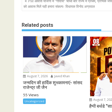
P
PM आवास योजना में “गोंदिया” चौथी बार राज्य में प्रथम, प्रत्येक जर
o
e
A
o
को आवास मिलें यही हमारा संकल्प- विधायक विनोद अग्रवाल
o
r
p
s
k
p
t
Related posts
n
a
v
i
g
a
t
i
August 7, 2026
Javed Khan
o
जन्मदिन की हार्दिक शुभकामनाएं- सांसद
n
राजेन्द्र जी जैन
55 Views
August 7, 20
Uncategorized
हैप्पी बर्थडे “स