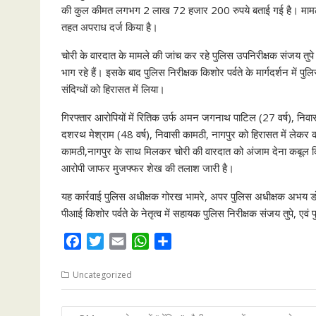
की कुल कीमत लगभग 2 लाख 72 हजार 200 रुपये बताई गई है। मामले मे
तहत अपराध दर्ज किया है।
चोरी के वारदात के मामले की जांच कर रहे पुलिस उपनिरीक्षक संजय तुपे 
भाग रहे हैं। इसके बाद पुलिस निरीक्षक किशोर पर्वते के मार्गदर्शन में प
संदिग्धों को हिरासत में लिया।
गिरफ्तार आरोपियों में रितिक उर्फ अमन जगनाथ पाटिल (27 वर्ष), निवा
दशरथ मेश्राम (48 वर्ष), निवासी कामठी, नागपुर को हिरासत में लेक
कामठी,नागपुर के साथ मिलकर चोरी की वारदात को अंजाम देना कबूल कि
आरोपी जाफर मुजफ्फर शेख की तलाश जारी है।
यह कार्रवाई पुलिस अधीक्षक गोरख भामरे, अपर पुलिस अधीक्षक अभय डोंग
पीआई किशोर पर्वते के नेतृत्व में सहायक पुलिस निरीक्षक संजय तुपे, ए
F
T
E
W
S
a
w
m
h
h
c
i
a
a
a
Uncategorized
e
t
i
t
r
b
t
l
s
e