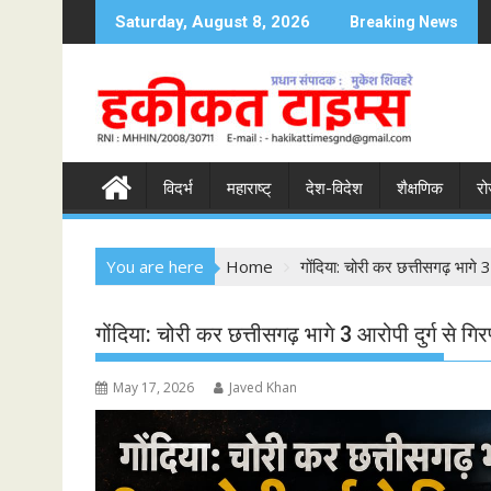
S
Saturday, August 8, 2026
Breaking News
k
i
p
t
o
c
विदर्भ
महाराष्ट्
देश-विदेश
शैक्षणिक
रो
o
n
t
You are here
Home
गोंदिया: चोरी कर छत्तीसगढ़ भागे 
e
n
t
गोंदिया: चोरी कर छत्तीसगढ़ भागे 3 आरोपी दुर्ग से ग
May 17, 2026
Javed Khan