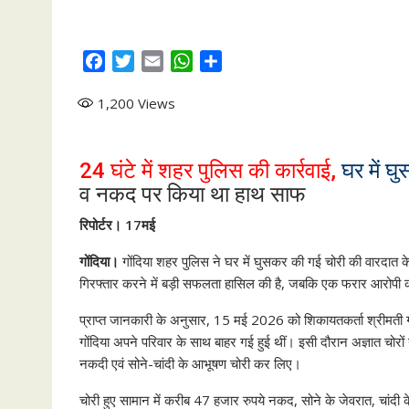
F
T
E
W
S
a
w
m
h
h
1,200
Views
c
i
a
a
a
e
t
i
t
r
b
t
l
s
e
24 घंटे में शहर पुलिस की कार्रवाई,
घर में घ
o
e
A
व नकद पर किया था हाथ साफ
o
r
p
k
p
रिपोर्टर। 17मई
गोंदिया।
गोंदिया शहर पुलिस ने घर में घुसकर की गई चोरी की वारदात के
गिरफ्तार करने में बड़ी सफलता हासिल की है, जबकि एक फरार आरोपी की
प्राप्त जानकारी के अनुसार, 15 मई 2026 को शिकायतकर्ता श्रीमती ग
गोंदिया अपने परिवार के साथ बाहर गई हुई थीं। इसी दौरान अज्ञात चो
नकदी एवं सोने-चांदी के आभूषण चोरी कर लिए।
चोरी हुए सामान में करीब 47 हजार रुपये नकद, सोने के जेवरात, चांदी