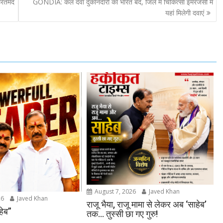
ूरतमंद
GONDIA: कल दवा दुकानदारों का भारत बंद, जिले में चिकित्सा इमरजेंसी में
यहां मिलेगी दवाएं
August 7, 2026
Javed Khan
26
Javed Khan
राजू भैया, राजू मामा से लेकर अब ‘साहेब’
ाहेब”
तक… तुस्सी छा गए गुरु!