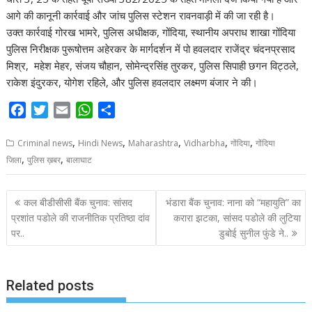
आगे की कानूनी कार्रवाई और जांच पुलिस स्टेशन रावनवाड़ी में की जा रही है।
उक्त कार्रवाई गोरख भामरे, पुलिस अधीक्षक, गोंदिया, स्थानीय अपराध शाखा गोंदिया
पुलिस निरीक्षक पुरूषोत्तम अहेरकर के मार्गदर्शन में पो हवलदार राजेंद्र चंदनप्रसाद
मिश्र, महेश मेहर, संजय चौहान, सोमेन्द्रसिंह तुरकर, पुलिस सिपाही छगन विट्ठले,
राकेश इंदुरकर, योगेश रहिले, और पुलिस हवलदार लक्ष्मण बंजार ने की।
F
T
E
W
S
a
w
m
h
h
,
,
,
,
,
c
i
a
a
a
Criminal news
Hindi News
Maharashtra
Vidharbha
गोंदिया
गोंदिया
,
,
e
t
i
t
r
जिला
पुलिस ख़बर
बालाघाट
b
t
l
s
e
o
e
A
P
कल बीडीसीसी बैंक चुनाव: सांसद
भंडारा बैंक चुनाव: नाना को “महायुति” का
o
r
p
o
प्रशांत पडोले की राजनीतिक प्रतिष्ठा दांव
करारा झटका, सांसद पडोले की लुटिया
k
p
पर..
डुबोई सुनील फुंडे ने..
s
t
n
Related posts
a
v