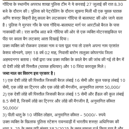
गोंदिया के स्थानीय अपराध शाखा पुलिस टीम ने ये करवाई 27 जुलाई की रात 8.30
बजे के दौरान की। पुलिस को पेट्रोलिंग के दौरान सूचना मिली थी एक युवक घातक
अग्नि शस्त्र बिक्री हेतु काला बेग लटकाकर गोंदिया से बालाघाट की ओर जाने वाला
है। पुलिस ने मुरपार गाँव के पास गोंदिया-बालाघाट मार्ग पर आरटीओ बैरल के पास
नाकाबंदी की। रात करीब आठ बजे गोंदिया की ओर से एक व्यक्ति मोटरसाइकिल पर
पीठ पर काला बैग लटकाए आता दिखाई दिया।
उक्त व्यक्ति को रोककर उसका नाम व पता पूछा गया तो उसने अपना नाम प्रशांत
केशव सोनवणे, उम्र 18 वर्ष 02 माह, निवासी बारोन तालुका कोपरगांव जिला
अहमदनगर बताया। पंचों द्वारा जब उक्त व्यक्ति के काले बैग की जांच की गई तो बैग में
दो देशी लोहे की पिस्तौल (घातक हथियार) और 10 जिंदा कारतूस मिले।
जब्त माल का विवरण इस प्रकार है।
1) एक देशी लोहे की पिस्तौल जिसकी बैरल लंबाई 16 सेमी और कुल पकड़ लंबाई 10
सेमी, एक लोहे का ट्रिगर और एक लोहे की मैगजीन, अनुमानित लागत 50,000/
2) एक देशी लोहे की पिस्तौल जिसकी बैरल लंबाई 15 सेमी और हैंडल की कुल लंबाई
8.5 सेमी है, जिसमें लोहे का ट्रिगर और लोहे की मैगजीन है, अनुमानित कीमत
50,000/
3) पीली धातु के 10 जीवित लोहार, अनुमानित कीमत – 5000/- रुपये
उक्त व्यक्ति के खिलाफ पुलिस स्टेशन रावनवाड़ी में भारतीय शस्त्र अधिनियम की
धारा 3, 25 के तहत यूपी संख्या 382/2025 के तहत मामला दर्ज किया गया है और