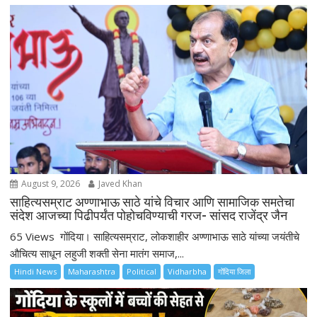
i
g
a
t
i
o
n
August 9, 2026
Javed Khan
साहित्यसम्राट अण्णाभाऊ साठे यांचे विचार आणि सामाजिक समतेचा
संदेश आजच्या पिढीपर्यंत पोहोचविण्याची गरज- सांसद राजेंद्र जैन
65 Views गोंदिया। साहित्यसम्राट, लोकशाहीर अण्णाभाऊ साठे यांच्या जयंतीचे
औचित्य साधून लहुजी शक्ती सेना मातंग समाज,...
Hindi News
Maharashtra
Political
Vidharbha
गोंदिया जिला