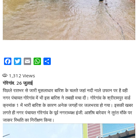
F
T
E
W
S
a
w
m
h
h
1,312
Views
c
i
a
a
a
गोरेगांव. 26 जुलाई
e
t
i
t
r
पिछले रातभर से जारी मूसलाधार बारिश के चलते जहां नदी नाले उफान पर है वही
b
t
l
s
e
नगर पंचायत गोरेगांव में भी इस बारिश ने तबाही मचा दी। गोरेगांव के श्रीरामपुर वार्ड
o
e
A
क्रमांक 1 में भारी बारिश के कारण अनेक जगहों पर जलभराव हो गया। इसकी खबर
o
r
p
लगते ही नगर पंचायत गोरेगांव के पूर्व नगराध्यक्ष इंजी. आशीष बारेवार ने तुरंत मौके पर
k
p
जाकर स्थिति का निरीक्षण किया।