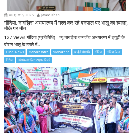
August 6, 2026
Javed Khan
गोंदिया: नागझिरा अभयारण्य में गश्त कर रहे वनपाल पर भालू का हमला,
मौके पर मौत..
127 Views गोंदिया (प्रतिनिधि)। न्यू नागझिरा वन्यजीव अभयारण्य में ड्यूटी के
दौरान भालू के हमले में...
Hindi News
Maharashtra
Vidharbha
अर्जुनी मोरगाँव
गोंदिया
गोंदिया जिला
तिरोडा
नवेगांव-नागझिरा टाइगर रिजर्व