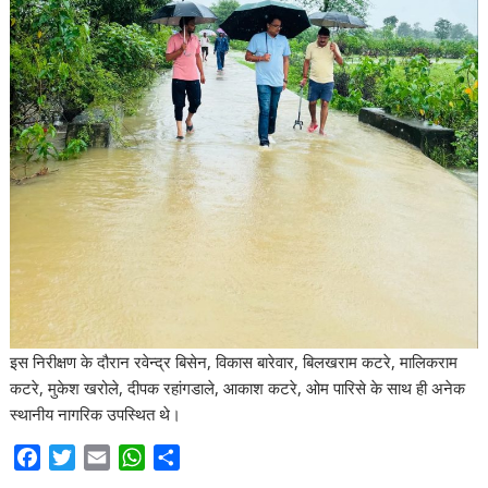
इस निरीक्षण के दौरान रवेन्द्र बिसेन, विकास बारेवार, बिलखराम कटरे, मालिकराम
कटरे, मुकेश खरोले, दीपक रहांगडाले, आकाश कटरे, ओम पारिसे के साथ ही अनेक
स्थानीय नागरिक उपस्थित थे।
F
T
E
W
S
a
w
m
h
h