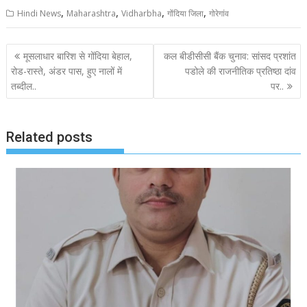
,
,
,
,
c
i
a
a
a
Hindi News
Maharashtra
Vidharbha
गोंदिया जिला
गोरेगांव
e
t
i
t
r
b
t
l
s
e
P
मूसलाधार बारिश से गोंदिया बेहाल,
कल बीडीसीसी बैंक चुनाव: सांसद प्रशांत
o
e
A
o
रोड-रास्ते, अंडर पास, हुए नालों में
पडोले की राजनीतिक प्रतिष्ठा दांव
o
r
p
तब्दील..
पर..
s
k
p
t
n
Related posts
a
v
i
g
a
t
i
o
n