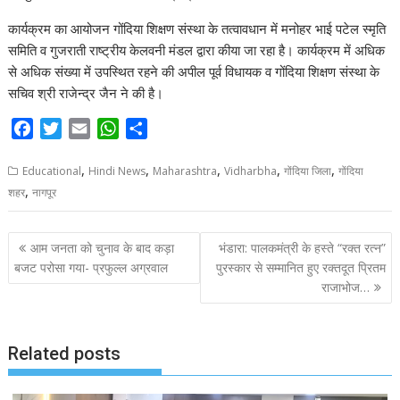
कार्यक्रम का आयोजन गोंदिया शिक्षण संस्था के तत्वावधान में मनोहर भाई पटेल स्मृति
समिति व गुजराती राष्ट्रीय केलवनी मंडल द्वारा कीया जा रहा है। कार्यक्रम में अधिक
से अधिक संख्या में उपस्थित रहने की अपील पूर्व विधायक व गोंदिया शिक्षण संस्था के
सचिव श्री राजेन्द्र जैन ने की है।
F
T
E
W
S
a
w
m
h
h
,
,
,
,
,
c
i
a
a
a
Educational
Hindi News
Maharashtra
Vidharbha
गोंदिया जिला
गोंदिया
,
e
t
i
t
r
शहर
नागपूर
b
t
l
s
e
o
e
A
P
आम जनता को चुनाव के बाद कड़ा
भंडारा: पालकमंत्री के हस्ते “रक्त रत्न”
o
r
p
o
बजट परोसा गया- प्रफुल्ल अग्रवाल
पुरस्कार से सम्मानित हुए रक्तदूत प्रितम
k
p
राजाभोज…
s
t
n
Related posts
a
v