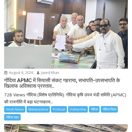
i
g
a
t
i
o
n
August 6, 2026
Javed Khan
गोंदिया APMC में सियासी संकट गहराया, सभापति-उपसभापति के
खिलाफ अविश्वास प्रस्ताव..
728 Views गोंदिया (विशेष प्रतिनिधि): गोंदिया कृषि उपज मंडी समिति (APMC)
की राजनीति में बड़ा घटनाक्रम...
Hindi News
Maharashtra
Political
Vidharbha
गोंदिया
गोंदिया जिला
गोंदिया शहर