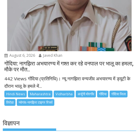
August 6, 2026
Javed Khan
गोंदिया: नागझिरा अभयारण्य में गश्त कर रहे वनपाल पर भालू का हमला,
मौके पर मौत..
442 Views गोंदिया (प्रतिनिधि)। न्यू नागझिरा वन्यजीव अभयारण्य में ड्यूटी के
दौरान भालू के हमले में...
Hindi News
Maharashtra
Vidharbha
अर्जुनी मोरगाँव
गोंदिया
गोंदिया जिला
तिरोडा
नवेगांव-नागझिरा टाइगर रिजर्व
विज्ञापन