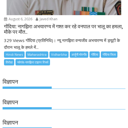
August 6, 2026
Javed Khan
गोंदिया: नागझिरा अभयारण्य में गश्त कर रहे वनपाल पर भालू का हमला,
मौके पर मौत..
329 Views गोंदिया (प्रतिनिधि)। न्यू नागझिरा वन्यजीव अभयारण्य में ड्यूटी के
दौरान भालू के हमले में...
Hindi News
Maharashtra
Vidharbha
अर्जुनी मोरगाँव
गोंदिया
गोंदिया जिला
तिरोडा
नवेगांव-नागझिरा टाइगर रिजर्व
विज्ञापन
विज्ञापन
विज्ञापन