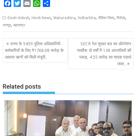
F
T
E
W
S
a
w
m
h
h
,
,
,
,
,
,
c
i
a
a
a
Desh-Videsh
Hindi News
Maharashtra
Vidharbha
गोंदिया जिला
तिरोडा
,
e
t
i
t
r
नागपूर
महाराष्ट्र
b
t
l
s
e
o
e
A
P
राज्य के 5459 पुलिस अधिकारियों-
SECR रेल सुरक्षा बल का ऑपरेशन
o
r
p
o
कर्मचारियों के लिए ₹1768.08 करोड़ के
नार्कोस: दो वर्षों में 138 अपराधियों की
k
p
आवास ऋणों को मिली मंजूरी..
पकड़, 4.55 करोड़ का मादक पदार्थ
s
जब्त..
t
n
a
Related posts
v
i
g
a
t
i