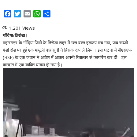
F
T
E
W
S
a
w
m
h
h
1,201
Views
c
i
a
a
a
गोंदिया/तिरोडा।
e
t
i
t
r
महाराष्ट्र के गोंदिया जिले के तिरोडा शहर में उस वक्त हड़कंप मच गया, जब सब्जी
b
t
l
s
e
मंडी रोड पर हुई एक मामूली कहासुनी ने हिंसक रूप ले लिया। इस घटना में बीएसएफ
o
e
A
(BSF) के एक जवान ने आवेश में आकर अपनी रिवाल्वर से फायरिंग कर दी। इस
o
r
p
वारदात में एक व्यक्ति घायल हो गया है। ​
k
p