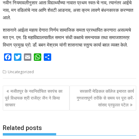
नवीन नियमावलीनुसार आता विद्यार्थ्यांच्या नावात प्रथम स्वतःचे नाव, त्यानंतर आईचे
नाव, मग वडिलांचे नाव आणि शेवटी आडनाव, असा क्रम लावणे बंधनकारक करण्यात
आले.
शासनाने आईला महत्व देणारा निर्णय सामाजिक समता प्रस्थापित करणारा असल्यचे
मत एन. एम. डि महाविद्यालयातील समान संधी कक्षाचे समन्वयक तथा समाजशास्त्र
विभाग प्रमुख प्रो. डाँ. बबन मेश्राम यांनी शासनाचा स्तुत्य कार्या बद्द्ल व्यक्त केले.
F
T
E
W
S
a
w
m
h
h
c
i
a
a
a
Uncategorized
e
t
i
t
r
b
t
l
s
e
P
मजीतपुर के नवनिर्वाचित सरपंच का
सरकारी मेडिकल कॉलेज इमारत कार्य
o
e
A
o
पूर्व विधायक श्री राजेंद्र जैन ने किया
गुणवत्तापूर्ण तरीके से समय पर पूरा करें-
o
r
p
सत्कार
सांसद प्रफुल्ल पटेल
s
k
p
t
n
Related posts
a