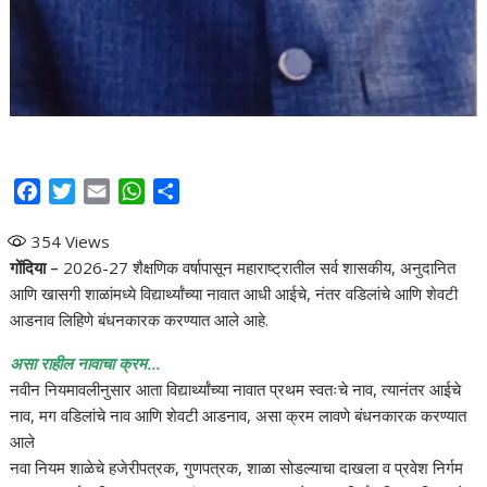
F
T
E
W
S
a
w
m
h
h
354
Views
c
i
a
a
a
गोंदिया –
2026-27 शैक्षणिक वर्षापासून महाराष्ट्रातील सर्व शासकीय, अनुदानित
e
t
i
t
r
आणि खासगी शाळांमध्ये विद्यार्थ्यांच्या नावात आधी आईचे, नंतर वडिलांचे आणि शेवटी
b
t
l
s
e
आडनाव लिहिणे बंधनकारक करण्यात आले आहे.
o
e
A
o
r
p
असा राहील नावाचा क्रम…
k
p
नवीन नियमावलीनुसार आता विद्यार्थ्यांच्या नावात प्रथम स्वतःचे नाव, त्यानंतर आईचे
नाव, मग वडिलांचे नाव आणि शेवटी आडनाव, असा क्रम लावणे बंधनकारक करण्यात
आले
नवा नियम शाळेचे हजेरीपत्रक, गुणपत्रक, शाळा सोडल्याचा दाखला व प्रवेश निर्गम