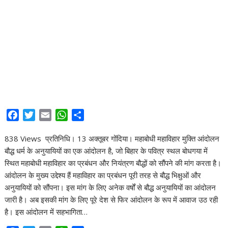
F
T
E
W
S
a
w
m
h
h
838 Views प्रतिनिधि। 13 अक्तूबर गोंदिया। महाबोधी महाविहार मुक्ति आंदोलन
c
i
a
a
a
बौद्ध धर्म के अनुयायियों का एक आंदोलन है, जो बिहार के पवित्र स्थल बोधगया में
e
t
i
t
r
स्थित महाबोधी महाविहार का प्रबंधन और नियंत्रण बौद्धों को सौंपने की मांग करता है।
b
t
l
s
e
आंदोलन के मुख्य उद्देश्य हैं महाविहार का प्रबंधन पूरी तरह से बौद्ध भिक्षुओं और
o
e
A
अनुयायियों को सौंपना। इस मांग के लिए अनेक वर्षों से बौद्ध अनुयायियों का आंदोलन
o
r
p
जारी है। अब इसकी मांग के लिए पूरे देश से फिर आंदोलन के रूप में आवाज उठ रही
k
p
है। इस आंदोलन में सहभागिता…