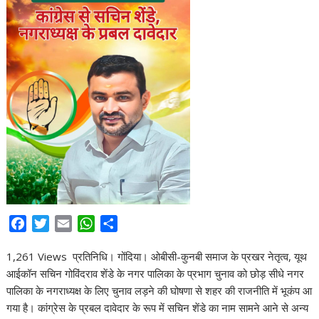
F
T
E
W
S
a
w
m
h
h
1,261 Views प्रतिनिधि। गोंदिया। ओबीसी-कुनबी समाज के प्रखर नेतृत्व, यूथ
c
i
a
a
a
आईकॉन सचिन गोविंदराव शेंडे के नगर पालिका के प्रभाग चुनाव को छोड़ सीधे नगर
e
t
i
t
r
पालिका के नगराध्यक्ष के लिए चुनाव लड़ने की घोषणा से शहर की राजनीति में भूकंप आ
b
t
l
s
e
गया है। कांग्रेस के प्रबल दावेदार के रूप में सचिन शेंडे का नाम सामने आने से अन्य
o
e
A