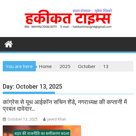
S
k
i
p
t
o
c
o
n
You are here
Home
2025
October
13
t
e
n
Day:
October 13, 2025
t
कांग्रेस से यूथ आईकॉन सचिन शेंडे, नगराध्यक्ष की कप्तानी में
प्रबल दावेदार..
October 13, 2025
Javed Khan