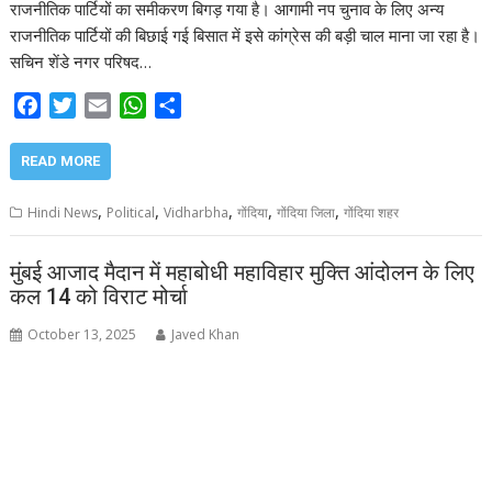
राजनीतिक पार्टियों का समीकरण बिगड़ गया है। आगामी नप चुनाव के लिए अन्य
o
r
p
राजनीतिक पार्टियों की बिछाई गई बिसात में इसे कांग्रेस की बड़ी चाल माना जा रहा है।
k
p
सचिन शेंडे नगर परिषद…
F
T
E
W
S
a
w
m
h
h
c
i
a
a
a
READ MORE
e
t
i
t
r
b
t
l
s
e
,
,
,
,
,
Hindi News
Political
Vidharbha
गोंदिया
गोंदिया जिला
गोंदिया शहर
o
e
A
o
r
p
मुंबई आजाद मैदान में महाबोधी महाविहार मुक्ति आंदोलन के लिए
k
p
कल 14 को विराट मोर्चा
October 13, 2025
Javed Khan