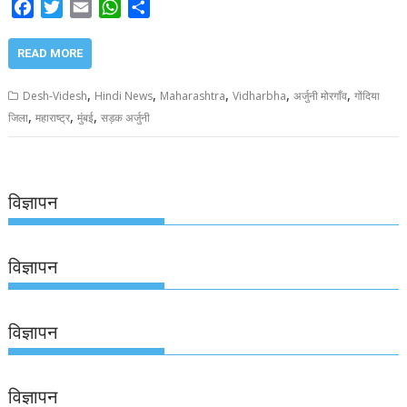
F
T
E
W
S
a
w
m
h
h
c
i
a
a
a
READ MORE
e
t
i
t
r
b
t
l
s
e
,
,
,
,
,
Desh-Videsh
Hindi News
Maharashtra
Vidharbha
अर्जुनी मोरगाँव
गोंदिया
o
e
A
,
,
,
जिला
महाराष्ट्र
मुंबई
सड़क अर्जुनी
o
r
p
k
p
विज्ञापन
विज्ञापन
विज्ञापन
विज्ञापन