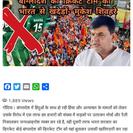
F
T
E
W
S
a
w
m
h
h
1,889
Views
c
i
a
a
a
गोंदिया। बांग्लादेश में हिंदुओं के साथ हो रही हिंसा और अत्याचार के मामलों को लेकर
e
t
i
t
r
उसके विरोध में एक तरफ हम हजारों की संख्या में सड़कों पर उतरकर मोर्चा और रैली
b
t
l
s
e
निकालकर जनाआक्रोश व्यक्त कर रहे है, वही दूसरी तरफ भारत सरकार का
o
e
A
क्रिकेट बोर्ड बांग्लादेश की क्रिकेट टीम को यहां बुलाकर उसकी खातिरदारी कर रहा
o
r
p