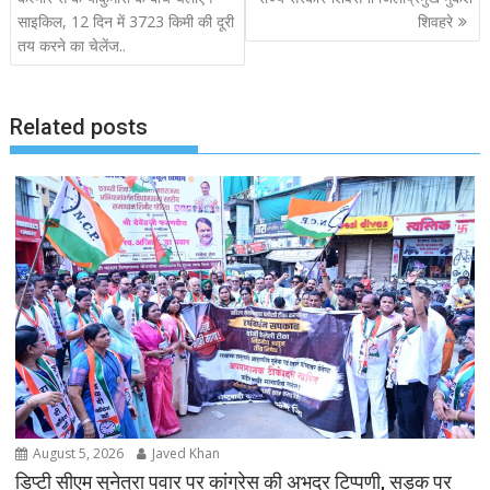
o
साइकिल, 12 दिन में 3723 किमी की दूरी
शिवहरे
s
तय करने का चेलेंज..
t
n
a
Related posts
v
i
g
a
t
i
o
n
August 5, 2026
Javed Khan
डिप्टी सीएम सुनेत्रा पवार पर कांग्रेस की अभद्र टिप्पणी, सड़क पर