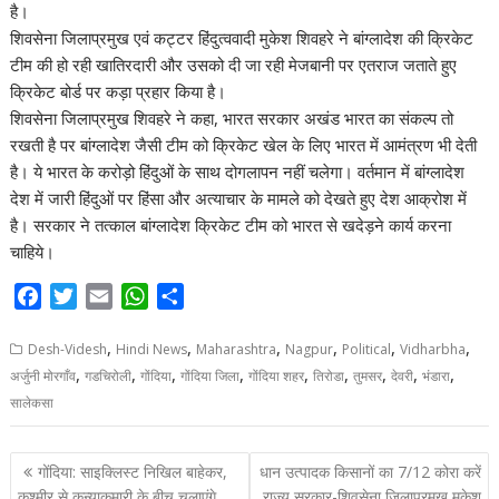
है।
k
p
शिवसेना जिलाप्रमुख एवं कट्टर हिंदुत्ववादी मुकेश शिवहरे ने बांग्लादेश की क्रिकेट
टीम की हो रही खातिरदारी और उसको दी जा रही मेजबानी पर एतराज जताते हुए
क्रिकेट बोर्ड पर कड़ा प्रहार किया है।
शिवसेना जिलाप्रमुख शिवहरे ने कहा, भारत सरकार अखंड भारत का संकल्प तो
रखती है पर बांग्लादेश जैसी टीम को क्रिकेट खेल के लिए भारत में आमंत्रण भी देती
है। ये भारत के करोड़ो हिंदुओं के साथ दोगलापन नहीं चलेगा। वर्तमान में बांग्लादेश
देश में जारी हिंदुओं पर हिंसा और अत्याचार के मामले को देखते हुए देश आक्रोश में
है। सरकार ने तत्काल बांग्लादेश क्रिकेट टीम को भारत से खदेड़ने कार्य करना
चाहिये।
F
T
E
W
S
a
w
m
h
h
,
,
,
,
,
,
c
i
a
a
a
Desh-Videsh
Hindi News
Maharashtra
Nagpur
Political
Vidharbha
,
,
,
,
,
,
,
,
,
e
t
i
t
r
अर्जुनी मोरगाँव
गडचिरोली
गोंदिया
गोंदिया जिला
गोंदिया शहर
तिरोडा
तुमसर
देवरी
भंडारा
b
t
l
s
e
सालेकसा
o
e
A
o
r
p
P
गोंदिया: साइक्लिस्ट निखिल बाहेकर,
धान उत्पादक किसानों का 7/12 कोरा करें
k
p
कश्मीर से कन्याकुमारी के बीच चलाएंगे
राज्य सरकार-शिवसेना जिलाप्रमुख मुकेश