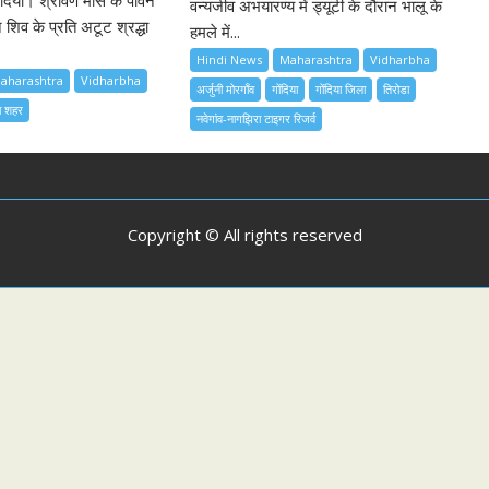
िया। श्रावण मास के पावन
वन्यजीव अभयारण्य में ड्यूटी के दौरान भालू के
िव के प्रति अटूट श्रद्धा
हमले में...
Hindi News
Maharashtra
Vidharbha
aharashtra
Vidharbha
अर्जुनी मोरगाँव
गोंदिया
गोंदिया जिला
तिरोडा
या शहर
नवेगांव-नागझिरा टाइगर रिजर्व
Copyright © All rights reserved