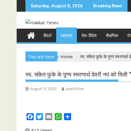
S
Saturday, August 8, 2026
Breaking News
k
i
p
t
विदर्भ
महाराष्ट्
देश-विदेश
शैक्षणिक
रो
o
c
o
You are here
Home
स्व. संकेत फुके के पुण्य स्मरणार्थ 
n
t
e
स्व. संकेत फुके के पुण्य स्मरणार्थ देवरी नपं को मिली 
n
t
August 13, 2023
Javed Khan
F
T
E
W
S
a
w
m
h
h
815
Views
c
i
a
a
a