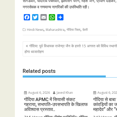
संगिडवार, यादोराव पंचमवार, झामसिंग येरणे, महेश जैन, प्रवीण दहि
नगरसेवक व गणमान्य नागरिकों की उपस्थिति रही।
F
T
E
W
S
a
w
m
h
h
,
,
,
c
i
a
a
a
Hindi News
Maharashtra
गोंदिया जिला
देवरी
e
t
i
t
r
b
t
l
s
e
P
गोंदिया: पूर्व विधायक राजेन्द्र जैन के हस्ते 15 अगस्त को विविध स्थान
o
e
A
o
होगा ध्वजारोहण
o
r
p
s
k
p
t
Related posts
n
a
v
i
August 6, 2026
Javed Khan
August 6, 20
g
गोंदिया APMC में सियासी संकट
गोंदिया से बाबा
गहराया, सभापति-उपसभापति के खिलाफ
कांवड़ियों का 
a
अविश्वास प्रस्ताव..
महादेव” और “
t