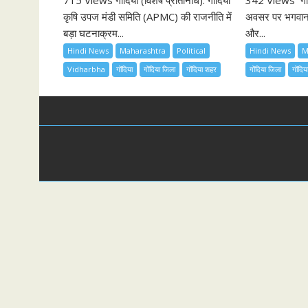
715 Views गोंदिया (विशेष प्रतिनिधि): गोंदिया
342 Views गोंद
i
कृषि उपज मंडी समिति (APMC) की राजनीति में
अवसर पर भगवान श
o
बड़ा घटनाक्रम...
और...
n
Hindi News
Maharashtra
Political
Hindi News
M
Vidharbha
गोंदिया
गोंदिया जिला
गोंदिया शहर
गोंदिया जिला
गोंदि