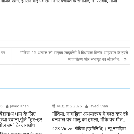
कर, माजिद खान, इमरान भाई एवं सभी नगर पंचायत के सभापति, नगरसेवक, माजी
ो पर
गोंदिया: 15 अगस्त को आज़ाद लाइब्रेरी में विधायक विनोद अग्रवाल के हस्ते
ध्वजारोहण और सभागृह का लोकार्पण…
26
Javed Khan
August 6, 2026
Javed Khan
 बैद्यनाथ धाम के लिए
गोंदिया: नागझिरा अभयारण्य में गश्त कर रहे
जत्था रवाना,गूंजे “हर-हर
वनपाल पर भालू का हमला, मौके पर मौत..
बोल बम” के जयघोष
423 Views गोंदिया (प्रतिनिधि)। न्यू नागझिरा