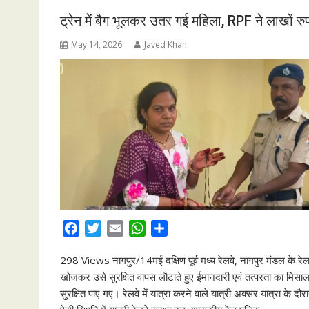
o
r
p
ट्रेन में बैग भूलकर उतर गई महिला, RPF ने लाखों रु
k
p
May 14, 2026
Javed Khan
F
T
E
W
S
a
w
m
h
h
298 Views नागपुर/14मई दक्षिण पूर्व मध्य रेलवे, नागपुर मंडल के रेलव
c
i
a
a
a
खोजकर उसे सुरक्षित वापस लौटाते हुए ईमानदारी एवं तत्परता का मिसा
e
t
i
t
r
सुरक्षित पाए गए। रेलवे में यात्रा करने वाले यात्री अक्सर यात्रा के दौर
b
t
l
s
e