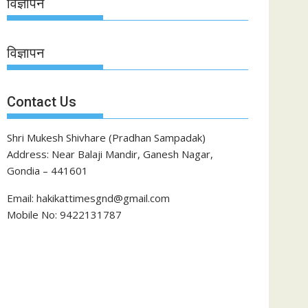
विज्ञापन
विज्ञापन
Contact Us
Shri Mukesh Shivhare (Pradhan Sampadak)
Address: Near Balaji Mandir, Ganesh Nagar,
Gondia – 441601
Email: hakikattimesgnd@gmail.com
Mobile No: 9422131787