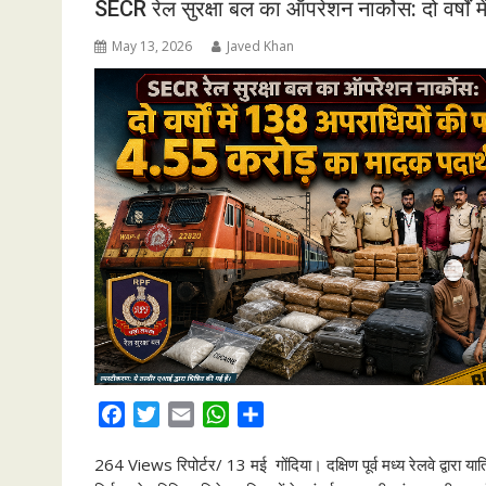
SECR रेल सुरक्षा बल का ऑपरेशन नार्कोस: दो वर्षों
k
p
May 13, 2026
Javed Khan
F
T
E
W
S
a
w
m
h
h
264 Views रिपोर्टर/ 13 मई गोंदिया। दक्षिण पूर्व मध्य रेलवे द्वारा य
c
i
a
a
a