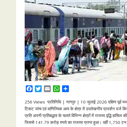
F
T
E
W
S
a
w
m
h
h
256 Views प्रतिनिधि | नागपुर | 10 जुलाई 2026 दक्षिण पूर्व मध्य 
c
i
a
a
a
टिकट जांच एवं वाणिज्यिक आय के क्षेत्र में उल्लेखनीय प्रदर्शन दर्ज
e
t
i
t
r
प्रति अपनी प्रतिबद्धता के चलते विभिन्न क्षेत्रों में राजस्व वृद्धि ह
b
t
l
s
e
जिससे 141.79 करोड़ रुपये का राजस्व प्राप्त हुआ। वहीं 1,750 टन
o
e
A