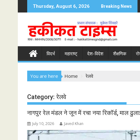
S
Thursday, August 6, 2026
Breaking News
k
i
p
t
o
c
विदर्भ
महाराष्ट्
देश-विदेश
शैक्षणिक
रो
o
n
t
You are here
Home
रेलवे
e
n
t
Category:
रेलवे
नागपुर रेल मंडल ने जून में रचा नया रिकॉर्ड, माल ढुल
July 10, 2026
Javed Khan