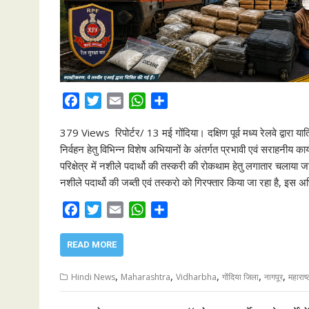
F
T
E
W
S
a
w
m
h
h
379 Views रिपोर्टर/ 13 मई गोंदिया। दक्षिण पूर्व मध्य रेलवे द्वारा य
c
i
a
a
a
निर्वहन हेतु विभिन्न विशेष अभियानों के अंतर्गत प्रभावी एवं सराहनीय कार्य
e
t
i
t
r
परिक्षेत्र में नशीले पदार्थो की तस्करी की रोकथाम हेतु लगातार चलाया
b
t
l
s
e
नशीले पदार्थो की जब्ती एवं तस्करो को गिरफ्तार किया जा रहा है, इस 
o
e
A
o
r
p
F
T
E
W
S
k
p
a
w
m
h
h
c
i
a
a
a
READ MORE
e
t
i
t
r
b
t
l
s
e
,
,
,
,
,
Hindi News
Maharashtra
Vidharbha
गोंदिया जिला
नागपूर
महाराष्
o
e
A
o
r
p