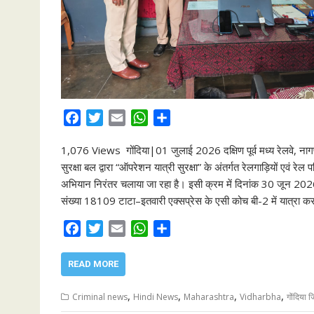
F
T
E
W
S
a
w
m
h
h
1,076 Views गोंदिया|01 जुलाई 2026 दक्षिण पूर्व मध्य रेलवे, नागपुर 
c
i
a
a
a
सुरक्षा बल द्वारा “ऑपरेशन यात्री सुरक्षा” के अंतर्गत रेलगाड़ियों एवं रे
e
t
i
t
r
अभियान निरंतर चलाया जा रहा है। इसी क्रम में दिनांक 30 जून 20
b
t
l
s
e
संख्या 18109 टाटा–इतवारी एक्सप्रेस के एसी कोच बी-2 में यात्रा क
o
e
A
o
r
p
F
T
E
W
S
k
p
a
w
m
h
h
c
i
a
a
a
READ MORE
e
t
i
t
r
b
t
l
s
e
,
,
,
,
Criminal news
Hindi News
Maharashtra
Vidharbha
गोंदिया 
o
e
A