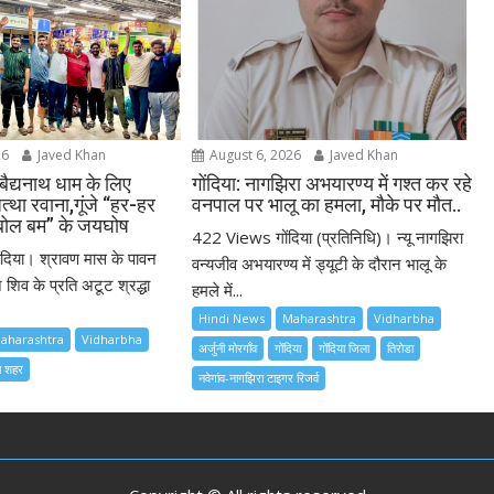
26
Javed Khan
August 6, 2026
Javed Khan
 बैद्यनाथ धाम के लिए
गोंदिया: नागझिरा अभयारण्य में गश्त कर रहे
जत्था रवाना,गूंजे “हर-हर
वनपाल पर भालू का हमला, मौके पर मौत..
बोल बम” के जयघोष
422 Views गोंदिया (प्रतिनिधि)। न्यू नागझिरा
िया। श्रावण मास के पावन
वन्यजीव अभयारण्य में ड्यूटी के दौरान भालू के
िव के प्रति अटूट श्रद्धा
हमले में...
Hindi News
Maharashtra
Vidharbha
aharashtra
Vidharbha
अर्जुनी मोरगाँव
गोंदिया
गोंदिया जिला
तिरोडा
या शहर
नवेगांव-नागझिरा टाइगर रिजर्व