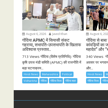
i
g
a
t
i
August 6, 2026
Javed Khan
August 6, 20
o
गोंदिया APMC में सियासी संकट
गोंदिया से बाबा
n
गहराया, सभापति-उपसभापति के खिलाफ
कांवड़ियों का 
अविश्वास प्रस्ताव..
महादेव” और “
713 Views गोंदिया (विशेष प्रतिनिधि): गोंदिया
340 Views गोंद
कृषि उपज मंडी समिति (APMC) की राजनीति में
अवसर पर भगवान श
बड़ा घटनाक्रम...
और...
Hindi News
Maharashtra
Political
Hindi News
M
Vidharbha
गोंदिया
गोंदिया जिला
गोंदिया शहर
गोंदिया जिला
गोंदि