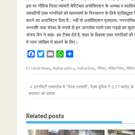
इस पर गोंदिया जिला व्यापारी चेरिटेबल असोसिएशन के अध्यक्ष व पदाधिक
व्यापारियों एवम नागरिकों की समस्यायों के निराकरण के लिये प्रतिबद्धता
करने का अल्टीमेटम दिया है। नहीं तो असोसिएशन मृतप्रायः नगरपरि
धनराशि तथा संस्था के रुपयो से इन जानलेवा रास्ते एवम गड्ढो का सुधा
संजय जैन ने कहा- हम टैक्स देते है, शहर के विकाश एवम नागरिकों 
में जान जोखिम में डालने के लिए।
F
T
E
W
S
a
w
m
h
h
,
,
,
,
,
c
i
a
a
a
Hindi News
Maharashtra
Vidharbha
गोंदिया
गोंदिया जिला
गोंदिय
e
t
i
t
r
b
t
l
s
e
P
इंटरसिटी एक्सप्रेस में “गोल्ड तस्करी”, रेलवे पुलिस ने 3.37 करोड़ के
o
e
A
o
सप्लायर को दबोचा
o
r
p
s
k
p
t
Related posts
n
a
v