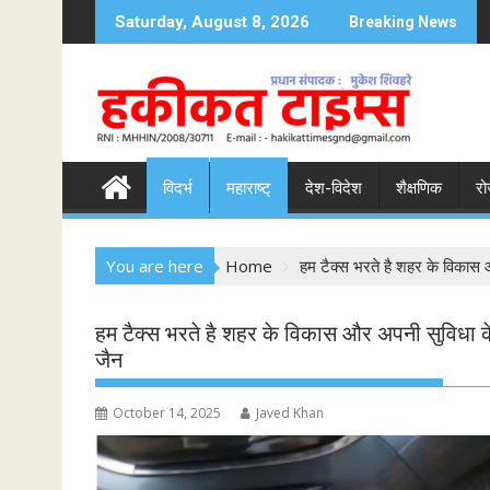
S
Saturday, August 8, 2026
Breaking News
k
i
p
t
o
c
विदर्भ
महाराष्ट्
देश-विदेश
शैक्षणिक
रो
o
n
t
You are here
Home
हम टैक्स भरते है शहर के विकास 
e
n
t
हम टैक्स भरते है शहर के विकास और अपनी सुविधा के
जैन
October 14, 2025
Javed Khan