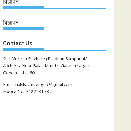
विज्ञापन
विज्ञापन
Contact Us
Shri Mukesh Shivhare (Pradhan Sampadak)
Address: Near Balaji Mandir, Ganesh Nagar,
Gondia – 441601
Email: hakikattimesgnd@gmail.com
Mobile No: 9422131787