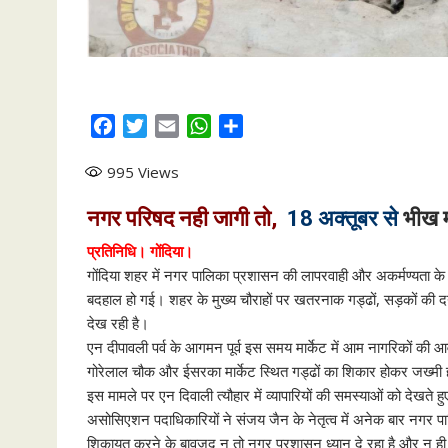
F
T
E
W
S
a
w
m
h
h
995
Views
c
i
a
a
a
e
t
i
t
r
नगर परिषद नही जागी तो,
18 अक्तूबर से
भीख म
b
t
l
s
e
o
e
A
प्रतिनिधि। गोंदिया।
o
r
p
गोंदिया शहर में नगर पालिका प्रशासन की लापरवाही और अकर्मण्यता के 
k
p
बदहाल हो गई। शहर के मुख्य चौराहों पर खतरनाक गड्ढों, सड़कों की द
देख रही है।
एन दीपावली पर्व के आगमन पूर्व इस समय मार्केट में आम नागरिकों क
गोरेलाल चौक और ईसरका मार्केट स्थित गड्ढों का शिकार होकर जख्मी ह
इस मामले पर एन दिवाली त्यौहार में व्यापारियों की समस्याओं को देखते 
असोसिएशन पदाधिकारियों ने संजय जैन के नेतृत्व में अनेक बार नग
शिकायत करने के बावजूद न तो नगर प्रशासन ध्यान दे रहा है और न ही